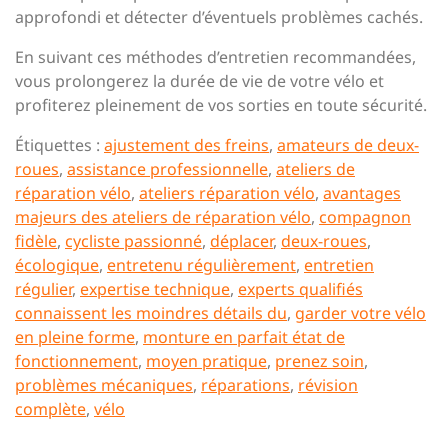
approfondi et détecter d’éventuels problèmes cachés.
En suivant ces méthodes d’entretien recommandées,
vous prolongerez la durée de vie de votre vélo et
profiterez pleinement de vos sorties en toute sécurité.
Étiquettes :
ajustement des freins
,
amateurs de deux-
roues
,
assistance professionnelle
,
ateliers de
réparation vélo
,
ateliers réparation vélo
,
avantages
majeurs des ateliers de réparation vélo
,
compagnon
fidèle
,
cycliste passionné
,
déplacer
,
deux-roues
,
écologique
,
entretenu régulièrement
,
entretien
régulier
,
expertise technique
,
experts qualifiés
connaissent les moindres détails du
,
garder votre vélo
en pleine forme
,
monture en parfait état de
fonctionnement
,
moyen pratique
,
prenez soin
,
problèmes mécaniques
,
réparations
,
révision
complète
,
vélo