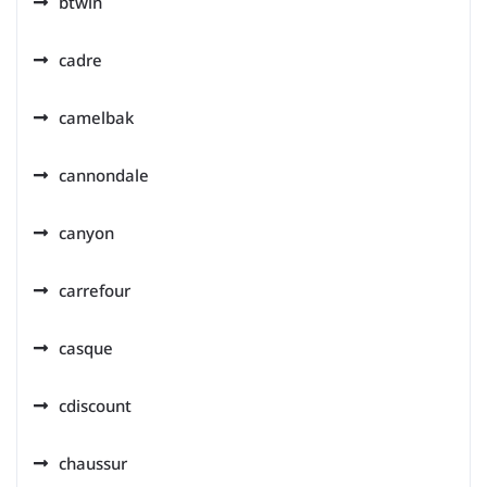
btwin
cadre
camelbak
cannondale
canyon
carrefour
casque
cdiscount
chaussur