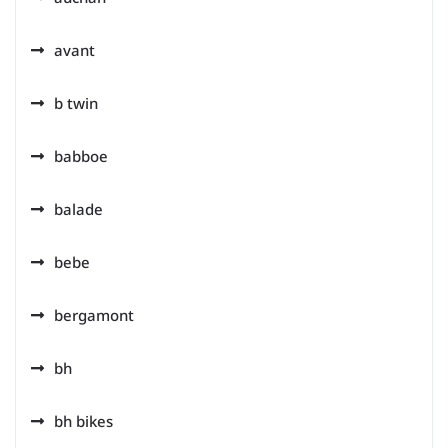
avant
b twin
babboe
balade
bebe
bergamont
bh
bh bikes