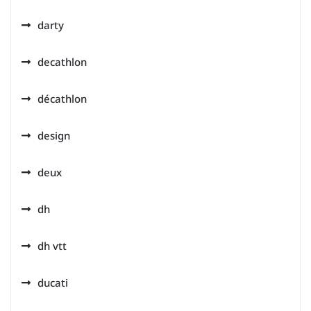
darty
decathlon
décathlon
design
deux
dh
dh vtt
ducati