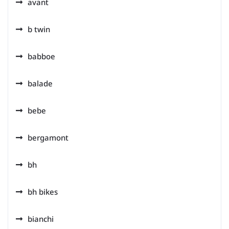
avant
b twin
babboe
balade
bebe
bergamont
bh
bh bikes
bianchi