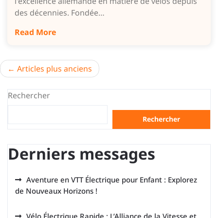
l'excellence allemande en matière de vélos depuis
des décennies. Fondée…
Read More
Navigation
Articles plus anciens
des
Rechercher
articles
Rechercher
Derniers messages
Aventure en VTT Électrique pour Enfant : Explorez
de Nouveaux Horizons !
Vélo Électrique Rapide : L’Alliance de la Vitesse et