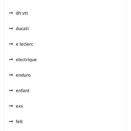
dh vtt
ducati
e leclerc
electrique
enduro
enfant
exs
felt