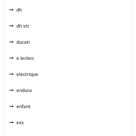
dh
dh vtt
ducati
e leclerc
electrique
enduro
enfant
exs