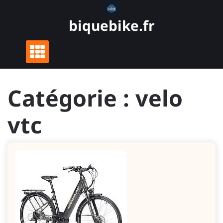
Skip
to
biquebike.fr
content
Catégorie :
velo
vtc