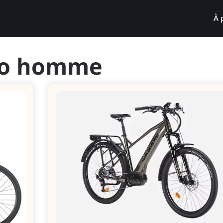
À 
lo homme