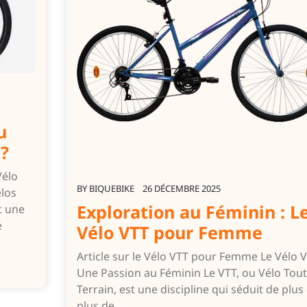
u
 ?
Vélo
BY
BIQUEBIKE
26 DÉCEMBRE 2025
élos
Exploration au Féminin : L
t une
e
Vélo VTT pour Femme
Article sur le Vélo VTT pour Femme Le Vélo V
Une Passion au Féminin Le VTT, ou Vélo Tout
Terrain, est une discipline qui séduit de plus
plus de…