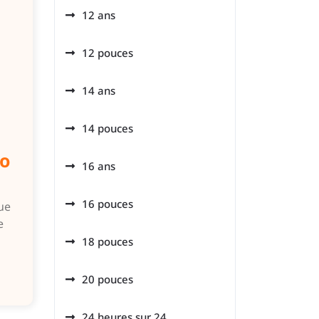
12 ans
12 pouces
14 ans
14 pouces
lo
16 ans
16 pouces
ue
e
18 pouces
20 pouces
24 heures sur 24