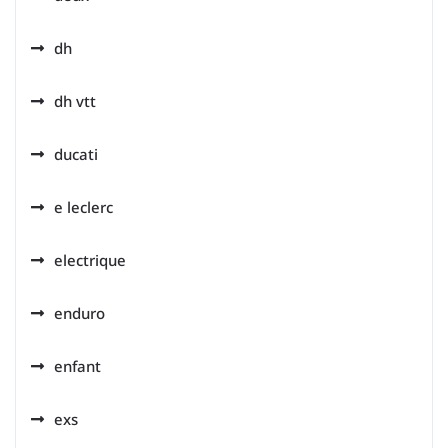
dh
dh vtt
ducati
e leclerc
electrique
enduro
enfant
exs