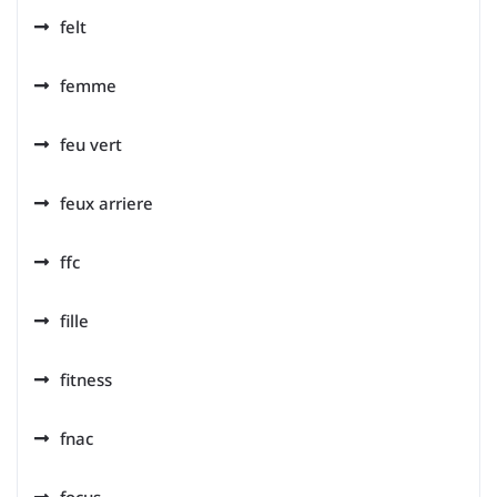
felt
femme
feu vert
feux arriere
ffc
fille
fitness
fnac
focus