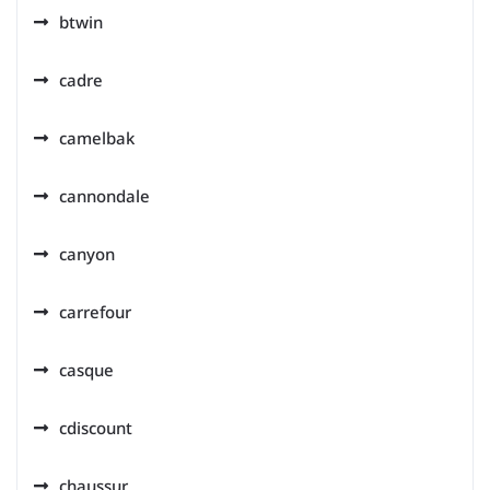
btwin
cadre
camelbak
cannondale
canyon
carrefour
casque
cdiscount
chaussur