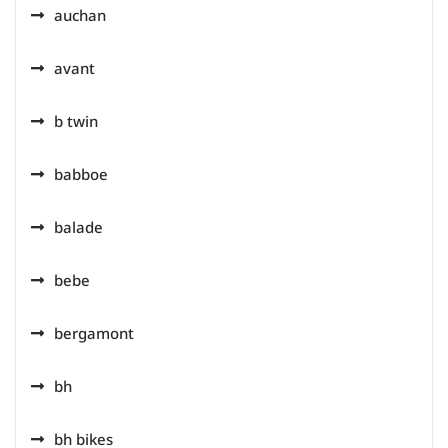
auchan
avant
b twin
babboe
balade
bebe
bergamont
bh
bh bikes