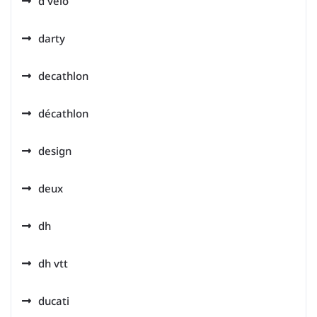
d velo
darty
decathlon
décathlon
design
deux
dh
dh vtt
ducati