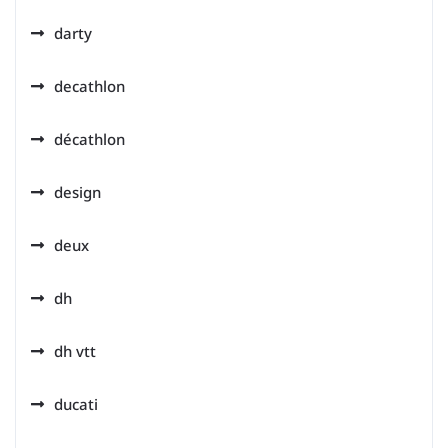
darty
decathlon
décathlon
design
deux
dh
dh vtt
ducati