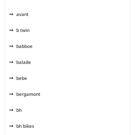
avant
b twin
babboe
balade
bebe
bergamont
bh
bh bikes