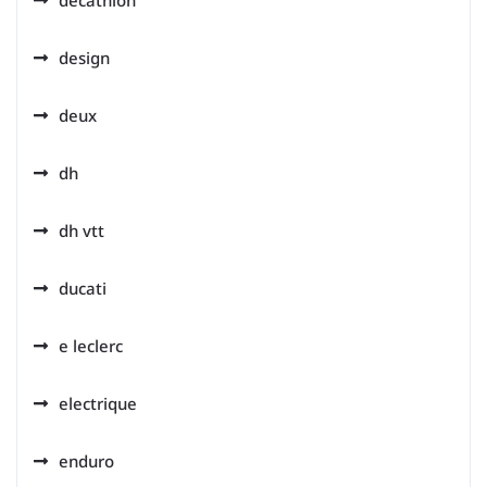
décathlon
design
deux
dh
dh vtt
ducati
e leclerc
electrique
enduro