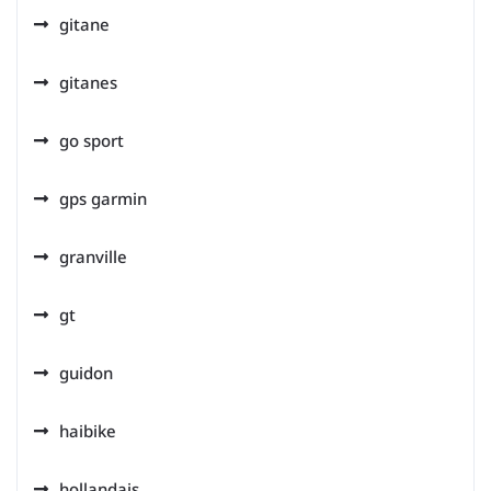
gitane
gitanes
go sport
gps garmin
granville
gt
guidon
haibike
hollandais