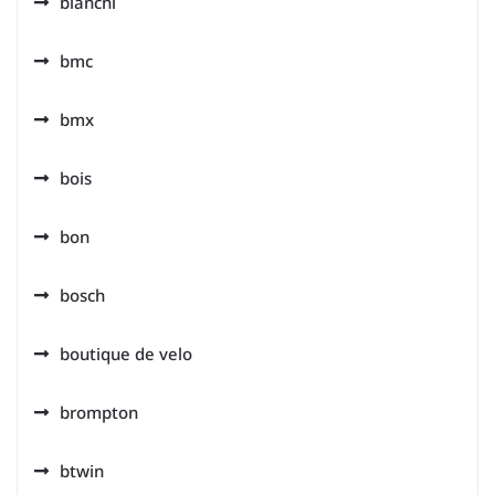
bianchi
bmc
bmx
bois
bon
bosch
boutique de velo
brompton
btwin