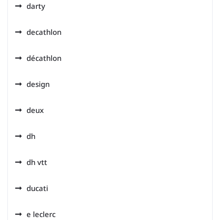
darty
decathlon
décathlon
design
deux
dh
dh vtt
ducati
e leclerc