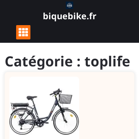
Skip
to
biquebike.fr
content
Catégorie :
toplife