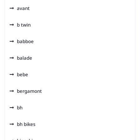
avant
b twin
babboe
balade
bebe
bergamont
bh
bh bikes