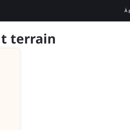
À 
t terrain