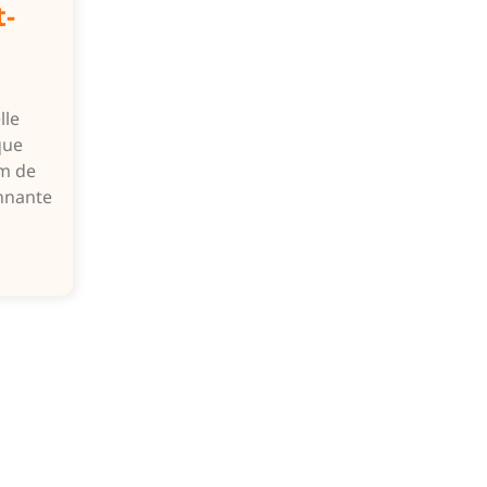
t-
lle
que
om de
onnante