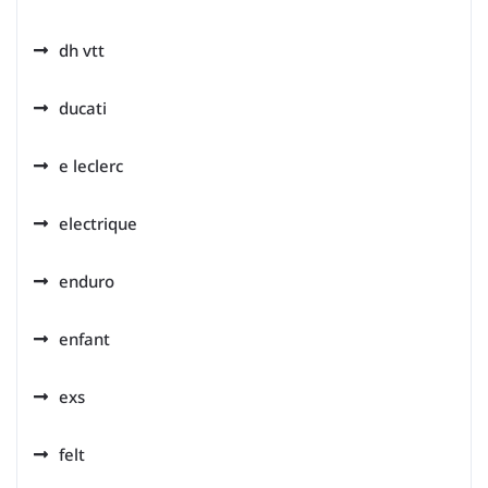
dh vtt
ducati
e leclerc
electrique
enduro
enfant
exs
felt