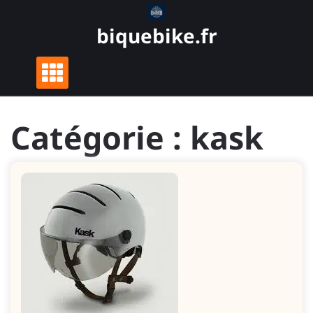
Skip
to
biquebike.fr
content
Catégorie :
kask