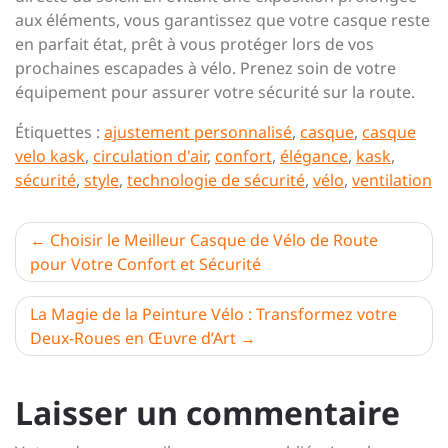
aux éléments, vous garantissez que votre casque reste
en parfait état, prêt à vous protéger lors de vos
prochaines escapades à vélo. Prenez soin de votre
équipement pour assurer votre sécurité sur la route.
Étiquettes :
ajustement personnalisé
,
casque
,
casque
velo kask
,
circulation d'air
,
confort
,
élégance
,
kask
,
sécurité
,
style
,
technologie de sécurité
,
vélo
,
ventilation
Navigation
Choisir le Meilleur Casque de Vélo de Route
pour Votre Confort et Sécurité
de
l’article
La Magie de la Peinture Vélo : Transformez votre
Deux-Roues en Œuvre d’Art
Laisser un commentaire