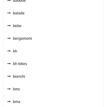
babboe
balade
bebe
bergamont
bh
bh bikes
bianchi
bmc
bmx