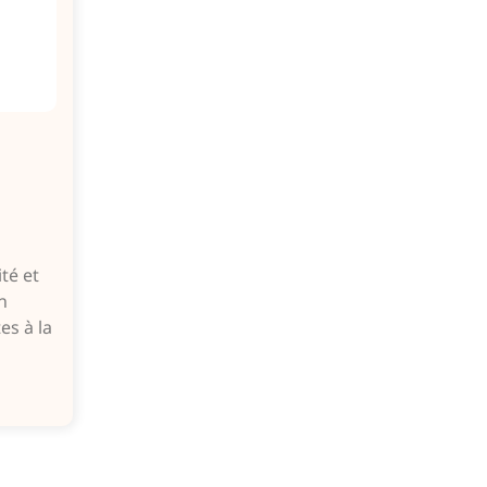
té et
n
es à la