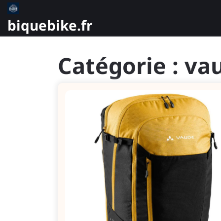
Skip
to
biquebike.fr
content
Catégorie :
va