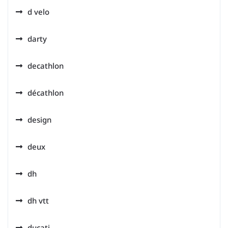
d velo
darty
decathlon
décathlon
design
deux
dh
dh vtt
ducati