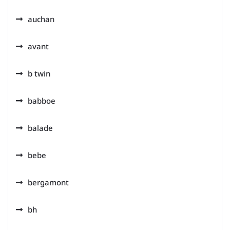
auchan
avant
b twin
babboe
balade
bebe
bergamont
bh