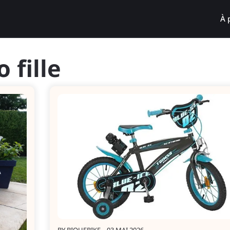
À 
o fille