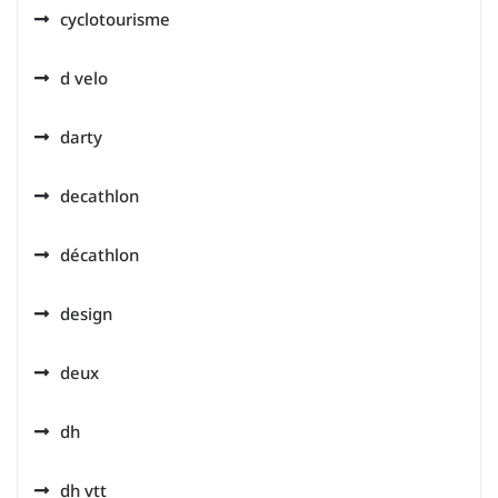
cyclotourisme
d velo
darty
decathlon
décathlon
design
deux
dh
dh vtt