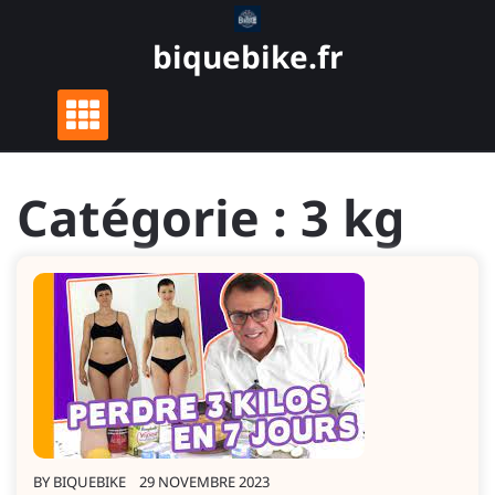
Skip
to
biquebike.fr
content
Catégorie :
3 kg
BY
BIQUEBIKE
29 NOVEMBRE 2023