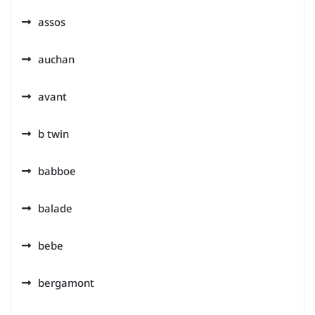
assos
auchan
avant
b twin
babboe
balade
bebe
bergamont