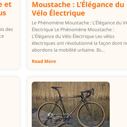
e et
Moustache : L’Élégance du
us
Vélo Électrique
:
Le Phénomène Moustache : L'Élégance du V
uis des
Électrique Le Phénomène Moustache :
ce
L'Élégance du Vélo Électrique Les vélos
électriques ont révolutionné la façon dont 
abordons la mobilité urbaine. Ils…
Read More