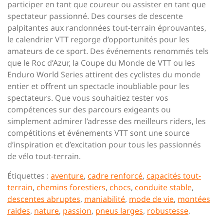
participer en tant que coureur ou assister en tant que
spectateur passionné. Des courses de descente
palpitantes aux randonnées tout-terrain éprouvantes,
le calendrier VTT regorge d’opportunités pour les
amateurs de ce sport. Des événements renommés tels
que le Roc d’Azur, la Coupe du Monde de VTT ou les
Enduro World Series attirent des cyclistes du monde
entier et offrent un spectacle inoubliable pour les
spectateurs. Que vous souhaitiez tester vos
compétences sur des parcours exigeants ou
simplement admirer l’adresse des meilleurs riders, les
compétitions et événements VTT sont une source
d’inspiration et d’excitation pour tous les passionnés
de vélo tout-terrain.
Étiquettes :
aventure
,
cadre renforcé
,
capacités tout-
terrain
,
chemins forestiers
,
chocs
,
conduite stable
,
descentes abruptes
,
maniabilité
,
mode de vie
,
montées
raides
,
nature
,
passion
,
pneus larges
,
robustesse
,