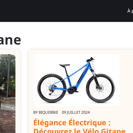
À 
ane
BY
BIQUEBIKE
09 JUILLET 2024
Élégance Électrique :
Découvrez le Vélo Gitane