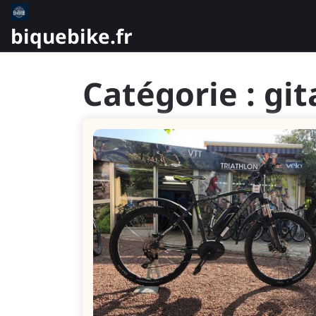
Skip
to
biquebike.fr
content
Catégorie :
git