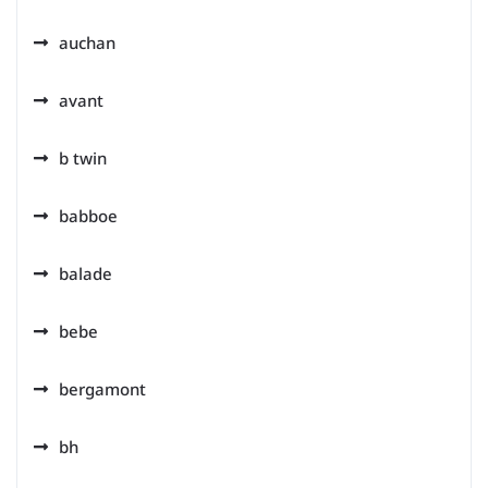
auchan
avant
b twin
babboe
balade
bebe
bergamont
bh