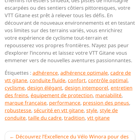
chemins forestiers sinueux, des pistes de montagne
escarpées ou des sentiers côtiers pittoresques, votre
VTT Gitane est prêt à relever tous les défis. En
découvrant de nouveaux environnements et en testant
vos limites sur des terrains variés, vous enrichirez
votre expérience de cyclisme tout-terrain et
repousserez vos propres frontières. N’ayez pas peur
d’explorer l’inconnu et laissez votre VTT Gitane vous
emmener vers de nouvelles aventures passionnantes.
Étiquettes :
adhérence
,
adhérence optimale
,
cadre de
vtt gitane
,
conduite fluide
,
confort
,
contrôle optimal
,
cyclisme
,
design élégant
,
design intemporel
,
entretien
des freins
,
équipement de protection
,
maniabilité
,
marque française
,
performance
,
pression des pneus
,
robustesse
,
sécurité en vtt gitane
,
style
,
style de
conduite
,
taille du cadre
,
tradition
,
vtt gitane
Navigation
Découvrez l’Excellence du Vélo Winora pour des