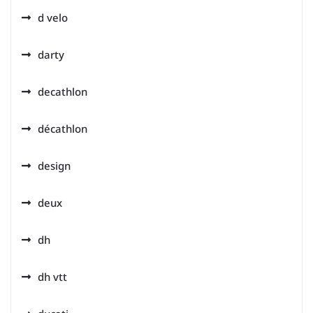
d velo
darty
decathlon
décathlon
design
deux
dh
dh vtt