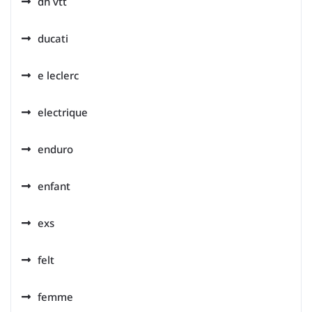
dh vtt
ducati
e leclerc
electrique
enduro
enfant
exs
felt
femme