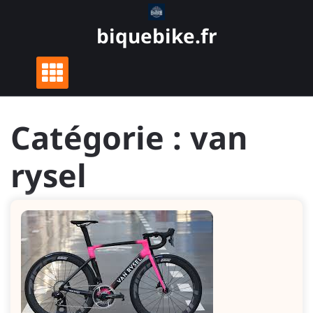
Skip
to
biquebike.fr
content
Catégorie :
van
rysel