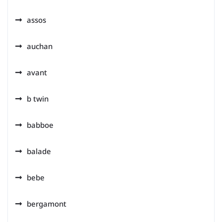
assos
auchan
avant
b twin
babboe
balade
bebe
bergamont