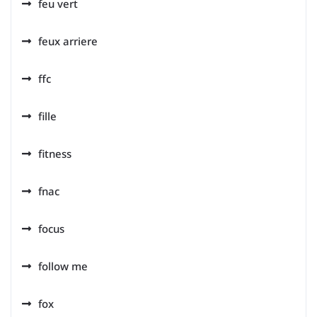
feu vert
feux arriere
ffc
fille
fitness
fnac
focus
follow me
fox