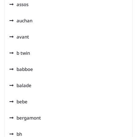
assos
auchan
avant
b twin
babboe
balade
bebe
bergamont
bh