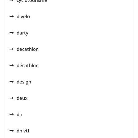
cyclotourisme
d velo
darty
decathlon
décathlon
design
deux
dh
dh vtt