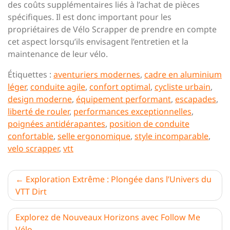
des coûts supplémentaires liés à l’achat de pièces
spécifiques. Il est donc important pour les
propriétaires de Vélo Scrapper de prendre en compte
cet aspect lorsqu’ils envisagent l’entretien et la
maintenance de leur vélo.
Étiquettes :
aventuriers modernes
,
cadre en aluminium
léger
,
conduite agile
,
confort optimal
,
cycliste urbain
,
design moderne
,
équipement performant
,
escapades
,
liberté de rouler
,
performances exceptionnelles
,
poignées antidérapantes
,
position de conduite
confortable
,
selle ergonomique
,
style incomparable
,
velo scrapper
,
vtt
Navigation
Exploration Extrême : Plongée dans l’Univers du
VTT Dirt
de
l’article
Explorez de Nouveaux Horizons avec Follow Me
Vélo