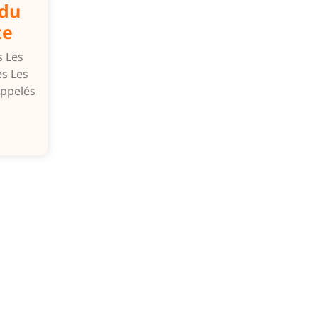
 du
te
s Les
es Les
appelés