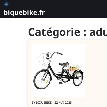
Skip
to
biquebike.fr
content
Catégorie :
adu
BY
BIQUEBIKE
22 MAI 2025