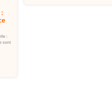
:
ce
lle :
e sont