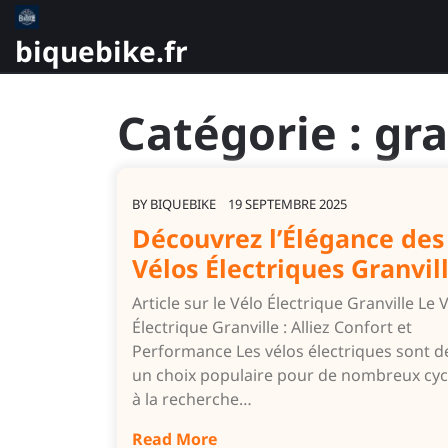
Skip
to
biquebike.fr
content
Catégorie :
gra
BY
BIQUEBIKE
19 SEPTEMBRE 2025
Découvrez l’Élégance des
Vélos Électriques Granvil
Article sur le Vélo Électrique Granville Le 
Électrique Granville : Alliez Confort et
Performance Les vélos électriques sont 
un choix populaire pour de nombreux cycl
à la recherche…
Read More