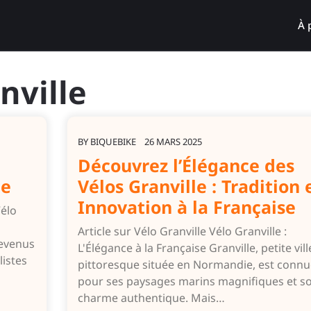
À 
nville
BY
BIQUEBIKE
26 MARS 2025
Découvrez l’Élégance des
le
Vélos Granville : Tradition 
Innovation à la Française
Vélo
Article sur Vélo Granville Vélo Granville :
devenus
L'Élégance à la Française Granville, petite vill
istes
pittoresque située en Normandie, est connu
pour ses paysages marins magnifiques et s
charme authentique. Mais…