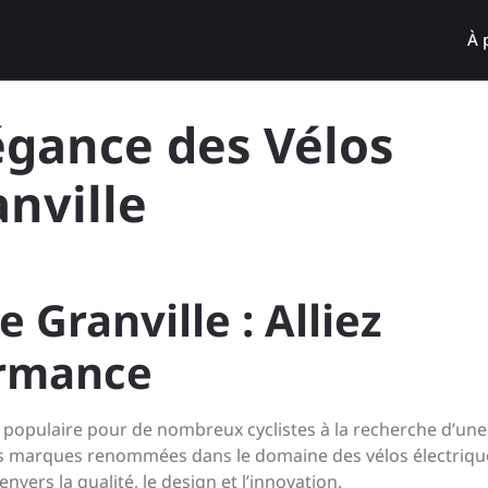
À 
égance des Vélos
anville
e Granville : Alliez
ormance
x populaire pour de nombreux cyclistes à la recherche d’une
les marques renommées dans le domaine des vélos électriqu
vers la qualité, le design et l’innovation.