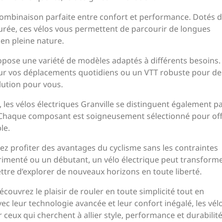
 combinaison parfaite entre confort et performance. Dotés 
urée, ces vélos vous permettent de parcourir de longues
 en pleine nature.
opose une variété de modèles adaptés à différents besoins
our vos déplacements quotidiens ou un VTT robuste pour de
lution pour vous.
 les vélos électriques Granville se distinguent également pa
s. Chaque composant est soigneusement sélectionné pour off
le.
vez profiter des avantages du cyclisme sans les contraintes
rimenté ou un débutant, un vélo électrique peut transform
tre d’explorer de nouveaux horizons en toute liberté.
écouvrez le plaisir de rouler en toute simplicité tout en
ec leur technologie avancée et leur confort inégalé, les vél
r ceux qui cherchent à allier style, performance et durabilit