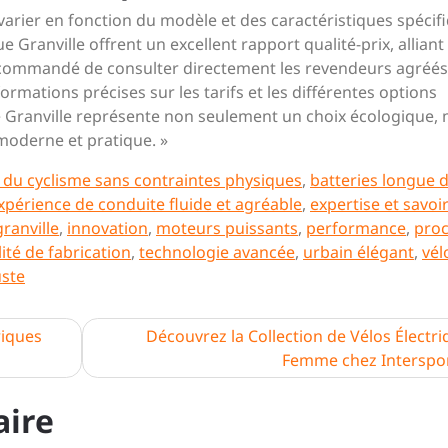
t varier en fonction du modèle et des caractéristiques spécif
e Granville offrent un excellent rapport qualité-prix, alliant
 recommandé de consulter directement les revendeurs agréés
formations précises sur les tarifs et les différentes options
ue Granville représente non seulement un choix écologique, 
moderne et pratique. »
 du cyclisme sans contraintes physiques
,
batteries longue 
xpérience de conduite fluide et agréable
,
expertise et savoir
granville
,
innovation
,
moteurs puissants
,
performance
,
pro
ité de fabrication
,
technologie avancée
,
urbain élégant
,
vél
uste
riques
Découvrez la Collection de Vélos Électr
Femme chez Interspo
aire