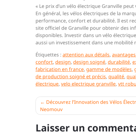
« Le prix d’un vélo électrique Granville peu
En général, les vélos électriques de la marqu
performance, confort et durabilité. Il est
site officiel de Granville pour obtenir des in
disponibles. Investir dans un vélo électriq
aussi un investissement dans une mobilité 
Étiquettes :
attention aux détails
,
avantages
confort
,
design
,
design soigné
,
durabilité
,
e
fabrication en france
,
gamme de modèles
,
de production soigné et précis
,
qualité
,
qual
électrique
,
velo electrique granville
,
vtt rob
Navigation
Découvrez l’Innovation des Vélos Élect
Neomouv
de
l’article
Laisser un comment