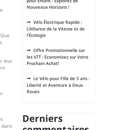
pour Enfant : Explorez de
Nouveaux Horizons !
de
Vélo Électrique Rapide :
L’Alliance de la Vitesse et de
. Que
l’Écologie
s
Offre Promotionnelle sur
les VTT : Économisez sur Votre
r leur
Prochain Achat!
rir
Le Vélo pour Fille de 5 ans :
Liberté et Aventure à Deux
Roues
er
Derniers
os
é dans
commentaires