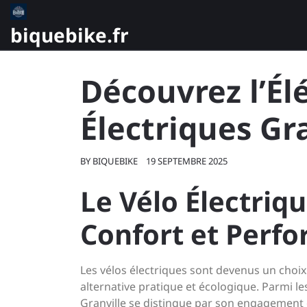
Skip
to
biquebike.fr
content
Découvrez l’Él
Électriques Gr
BY
BIQUEBIKE
19 SEPTEMBRE 2025
Le Vélo Électriqu
Confort et Perf
Les vélos électriques sont devenus un choi
alternative pratique et écologique. Parmi 
Granville se distingue par son engagement en