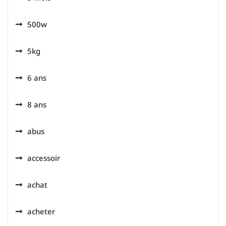
500w
5kg
6 ans
8 ans
abus
accessoir
achat
acheter