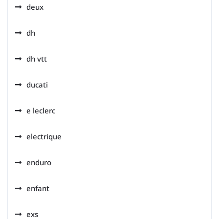
deux
dh
dh vtt
ducati
e leclerc
electrique
enduro
enfant
exs