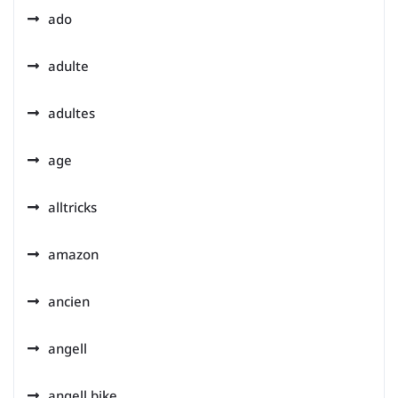
ado
adulte
adultes
age
alltricks
amazon
ancien
angell
angell bike