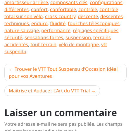
amortisseur arrière
,
composants clés
,
configurations
différentes
,
confort
,
confortable
,
contrôle
,
contrôle
total sur son vélo
,
cross-country
,
descente
,
descentes
techniques
,
enduro
,
fluidité
,
fourches télescopiques
,
nature sauvage
,
performance
,
réglages spécifiques
,
sécurité
,
sensations fortes
,
suspension
,
terrains
accidentés
,
tout-terrain
,
vélo de montagne
,
vtt
suspendu
Navigation
Trouver le VTT Tout Suspensu d’Occasion Idéal
pour vos Aventures
de
l’article
Maîtrise et Audace : L’Art du VTT Trial
Laisser un commentaire
Votre adresse e-mail ne sera pas publiée.
Les champs