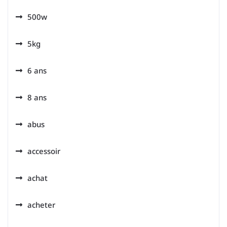
500w
5kg
6 ans
8 ans
abus
accessoir
achat
acheter