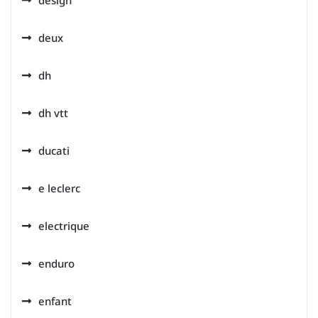
design
deux
dh
dh vtt
ducati
e leclerc
electrique
enduro
enfant