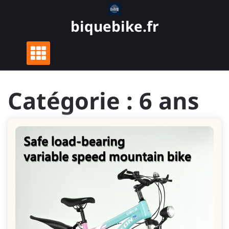
Skip
to
biquebike.fr
content
Catégorie :
6 ans