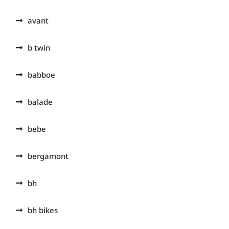
avant
b twin
babboe
balade
bebe
bergamont
bh
bh bikes