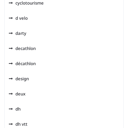
cyclotourisme
d velo
darty
decathlon
décathlon
design
deux
dh
dh vtt