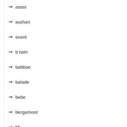
assos
auchan
avant
b twin
babboe
balade
bebe
bergamont