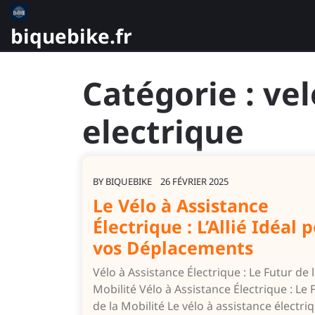
Skip
to
biquebike.fr
content
Catégorie :
vel
electrique
BY
BIQUEBIKE
26 FÉVRIER 2025
Le Vélo à Assistance
Électrique : L’Allié Idéal 
vos Déplacements
Vélo à Assistance Électrique : Le Futur de 
Mobilité Vélo à Assistance Électrique : Le 
de la Mobilité Le vélo à assistance électri