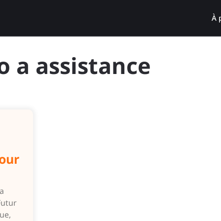
À 
o a assistance
pour
la
Futur
que,