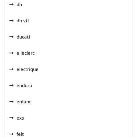
dh
dh vtt
ducati
e leclerc
electrique
enduro
enfant
exs
felt