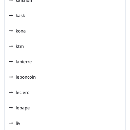
kalkhoff
kask
kona
ktm
lapierre
leboncoin
leclerc
lepape
liv