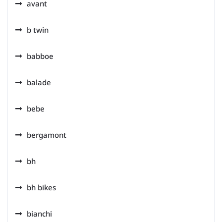
avant
b twin
babboe
balade
bebe
bergamont
bh
bh bikes
bianchi