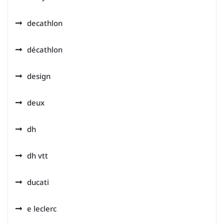
decathlon
décathlon
design
deux
dh
dh vtt
ducati
e leclerc