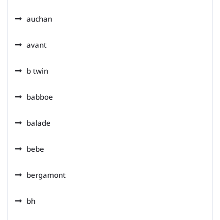
auchan
avant
b twin
babboe
balade
bebe
bergamont
bh