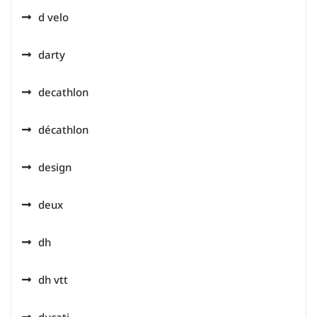
d velo
darty
decathlon
décathlon
design
deux
dh
dh vtt