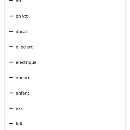
dh
dh vtt
ducati
e leclerc
electrique
enduro
enfant
exs
felt