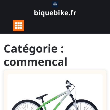
Skip
to
biquebike.fr
content
Catégorie :
commencal