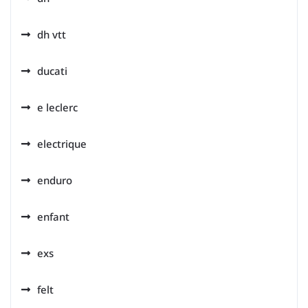
dh vtt
ducati
e leclerc
electrique
enduro
enfant
exs
felt