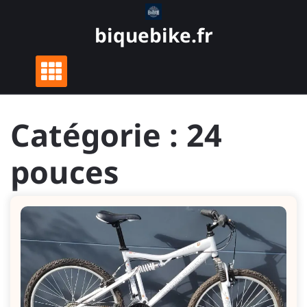
Skip
to
biquebike.fr
content
Catégorie :
24
pouces