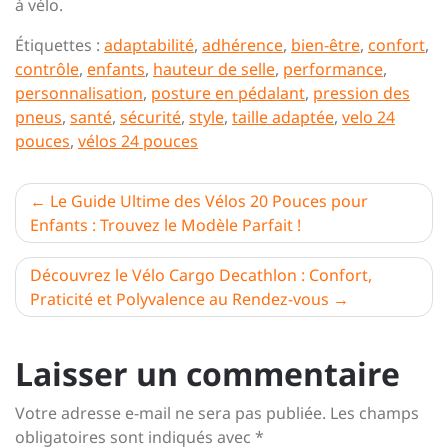
à vélo.
Étiquettes :
adaptabilité
,
adhérence
,
bien-être
,
confort
,
contrôle
,
enfants
,
hauteur de selle
,
performance
,
personnalisation
,
posture en pédalant
,
pression des
pneus
,
santé
,
sécurité
,
style
,
taille adaptée
,
velo 24
pouces
,
vélos 24 pouces
Navigation
Le Guide Ultime des Vélos 20 Pouces pour
Enfants : Trouvez le Modèle Parfait !
de
l’article
Découvrez le Vélo Cargo Decathlon : Confort,
Praticité et Polyvalence au Rendez-vous
Laisser un commentaire
Votre adresse e-mail ne sera pas publiée.
Les champs
obligatoires sont indiqués avec
*