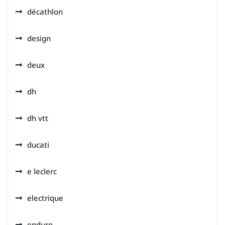
décathlon
design
deux
dh
dh vtt
ducati
e leclerc
electrique
enduro