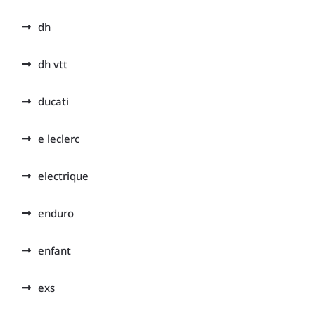
dh
dh vtt
ducati
e leclerc
electrique
enduro
enfant
exs