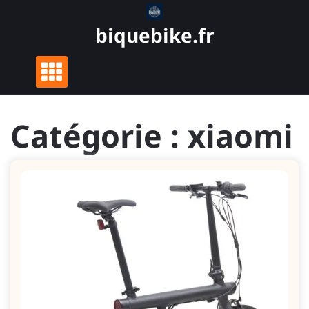
Skip
to
biquebike.fr
content
Catégorie :
xiaomi