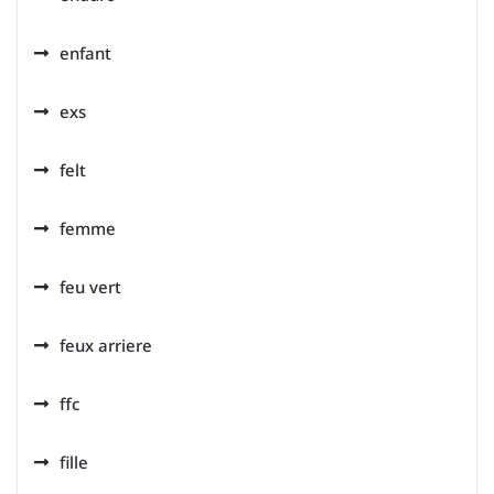
enfant
exs
felt
femme
feu vert
feux arriere
ffc
fille