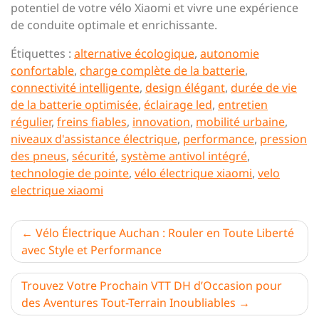
potentiel de votre vélo Xiaomi et vivre une expérience
de conduite optimale et enrichissante.
Étiquettes :
alternative écologique
,
autonomie
confortable
,
charge complète de la batterie
,
connectivité intelligente
,
design élégant
,
durée de vie
de la batterie optimisée
,
éclairage led
,
entretien
régulier
,
freins fiables
,
innovation
,
mobilité urbaine
,
niveaux d'assistance électrique
,
performance
,
pression
des pneus
,
sécurité
,
système antivol intégré
,
technologie de pointe
,
vélo électrique xiaomi
,
velo
electrique xiaomi
Navigation
Vélo Électrique Auchan : Rouler en Toute Liberté
avec Style et Performance
de
l’article
Trouvez Votre Prochain VTT DH d’Occasion pour
des Aventures Tout-Terrain Inoubliables