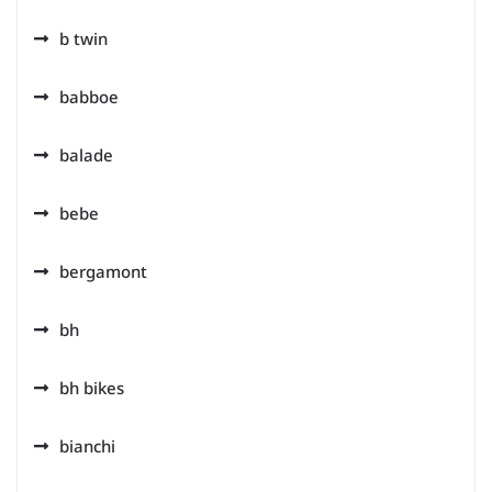
b twin
babboe
balade
bebe
bergamont
bh
bh bikes
bianchi