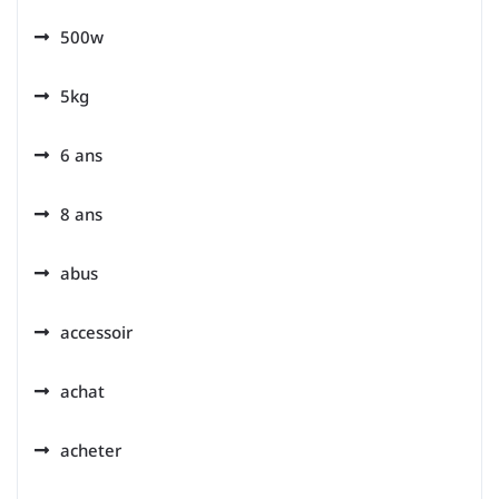
500w
5kg
6 ans
8 ans
abus
accessoir
achat
acheter