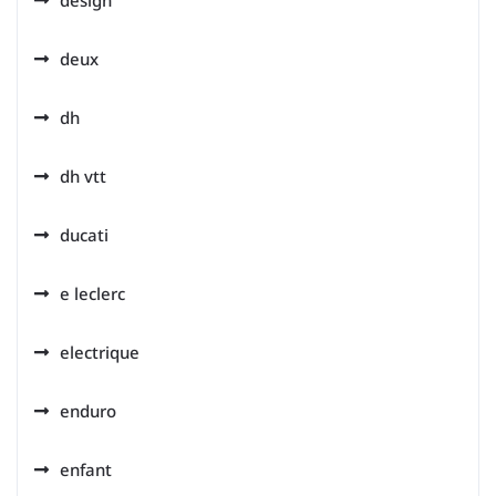
design
deux
dh
dh vtt
ducati
e leclerc
electrique
enduro
enfant