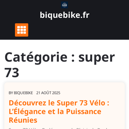
Skip
to
biquebike.fr
content
Catégorie :
super
73
BY
BIQUEBIKE
21 AOÛT 2025
Découvrez le Super 73 Vélo :
L’Élégance et la Puissance
Réunies