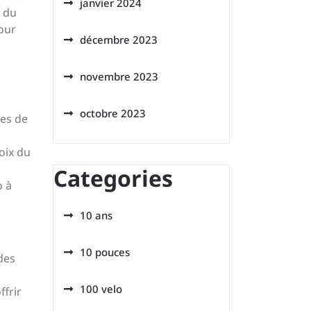
janvier 2024
e du
pour
décembre 2023
novembre 2023
octobre 2023
ues de
hoix du
Categories
o à
10 ans
10 pouces
des
100 velo
ffrir