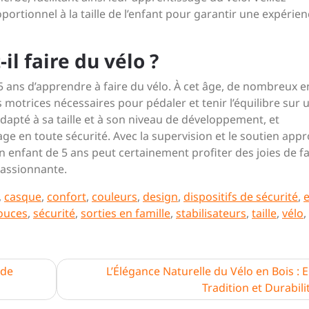
portionnel à la taille de l’enfant pour garantir une expérie
il faire du vélo ?
e 5 ans d’apprendre à faire du vélo. À cet âge, de nombreux 
trices nécessaires pour pédaler et tenir l’équilibre sur 
dapté à sa taille et à son niveau de développement, et
e en toute sécurité. Avec la supervision et le soutien appr
 enfant de 5 ans peut certainement profiter des joies de fa
passionnante.
,
casque
,
confort
,
couleurs
,
design
,
dispositifs de sécurité
,
ouces
,
sécurité
,
sorties en famille
,
stabilisateurs
,
taille
,
vélo
,
 de
L’Élégance Naturelle du Vélo en Bois : 
Tradition et Durabili