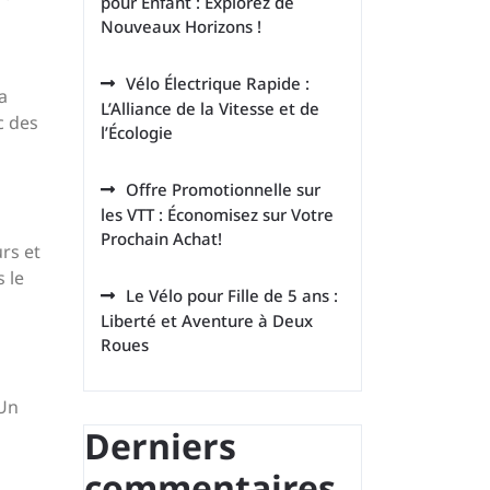
pour Enfant : Explorez de
Nouveaux Horizons !
Vélo Électrique Rapide :
a
L’Alliance de la Vitesse et de
c des
l’Écologie
Offre Promotionnelle sur
les VTT : Économisez sur Votre
Prochain Achat!
urs et
s le
Le Vélo pour Fille de 5 ans :
Liberté et Aventure à Deux
Roues
 Un
Derniers
commentaires