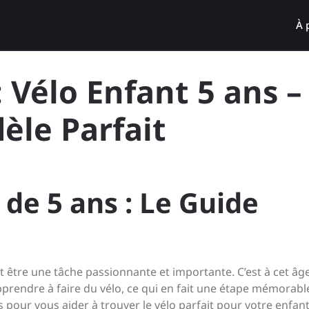
À 
 Vélo Enfant 5 ans –
èle Parfait
 de 5 ans : Le Guide
t être une tâche passionnante et importante. C’est à cet âg
rendre à faire du vélo, ce qui en fait une étape mémorabl
pour vous aider à trouver le vélo parfait pour votre enfant