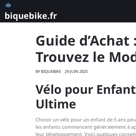
Skip
to
biquebike.fr
content
Guide d’Achat :
Trouvez le Mod
BY
BIQUEBIKE
29 JUIN 2025
Vélo pour Enfant
Ultime
Choisir un vélo pour un enfant de 5 ans peu
les enfants commencent généralement à app
leur développement. Voici quelques conseils 