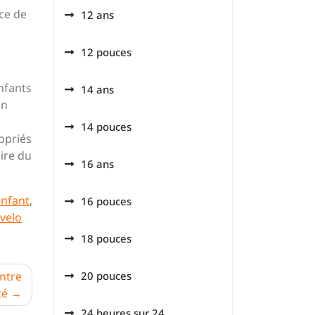
nce de
12 ans
12 pouces
enfants
14 ans
un
14 pouces
opriés
ire du
16 ans
enfant
,
16 pouces
velo
18 pouces
Entre
20 pouces
té
24 heures sur 24