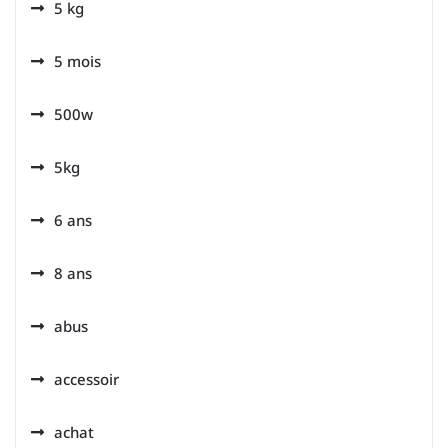
5 kg
5 mois
500w
5kg
6 ans
8 ans
abus
accessoir
achat