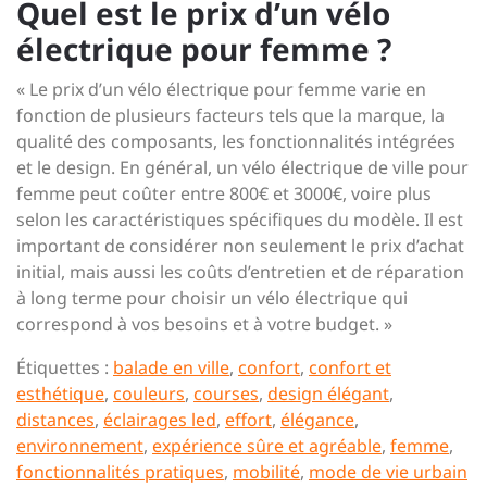
Quel est le prix d’un vélo
électrique pour femme ?
« Le prix d’un vélo électrique pour femme varie en
fonction de plusieurs facteurs tels que la marque, la
qualité des composants, les fonctionnalités intégrées
et le design. En général, un vélo électrique de ville pour
femme peut coûter entre 800€ et 3000€, voire plus
selon les caractéristiques spécifiques du modèle. Il est
important de considérer non seulement le prix d’achat
initial, mais aussi les coûts d’entretien et de réparation
à long terme pour choisir un vélo électrique qui
correspond à vos besoins et à votre budget. »
Étiquettes :
balade en ville
,
confort
,
confort et
esthétique
,
couleurs
,
courses
,
design élégant
,
distances
,
éclairages led
,
effort
,
élégance
,
environnement
,
expérience sûre et agréable
,
femme
,
fonctionnalités pratiques
,
mobilité
,
mode de vie urbain