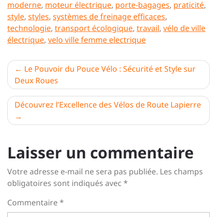
moderne
,
moteur électrique
,
porte-bagages
,
praticité
,
style
,
styles
,
systèmes de freinage efficaces
,
technologie
,
transport écologique
,
travail
,
vélo de ville
électrique
,
velo ville femme electrique
Navigation
Le Pouvoir du Pouce Vélo : Sécurité et Style sur
Deux Roues
de
l’article
Découvrez l’Excellence des Vélos de Route Lapierre
Laisser un commentaire
Votre adresse e-mail ne sera pas publiée.
Les champs
obligatoires sont indiqués avec
*
Commentaire
*