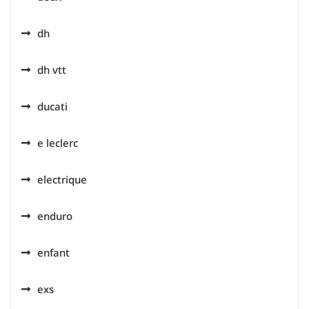
dh
dh vtt
ducati
e leclerc
electrique
enduro
enfant
exs